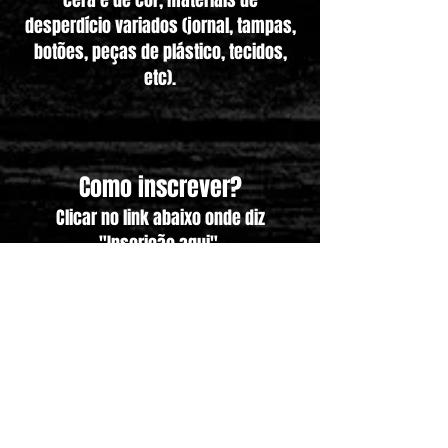
cera e de cor, materiais de
desperdício variados (jornal, tampas,
botões, peças de plástico, tecidos,
etc).
Como inscrever?
Clicar no link abaixo onde diz
"Inscrição aqui".
A inscrição é realizada num formulário
Google Forms.
Porém, a inscrição apenas é validada
após envio do comprovativo de
pagamento para
info@abolha.pt